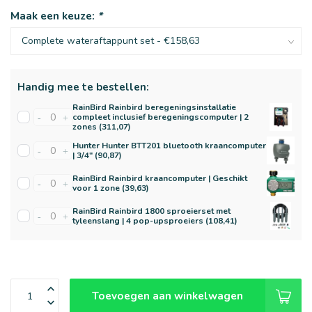
Maak een keuze:
*
Handig mee te bestellen:
RainBird Rainbird beregeningsinstallatie
compleet inclusief beregeningscomputer | 2
-
+
zones (311,07)
Hunter Hunter BTT201 bluetooth kraancomputer
-
+
| 3/4" (90,87)
RainBird Rainbird kraancomputer | Geschikt
-
+
voor 1 zone (39,63)
RainBird Rainbird 1800 sproeierset met
-
+
tyleenslang | 4 pop-upsproeiers (108,41)
Toevoegen aan winkelwagen