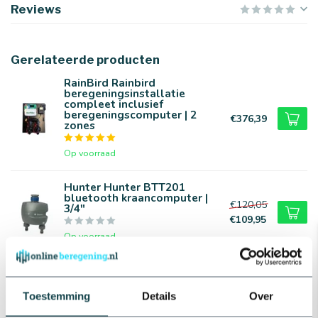
Reviews
Gerelateerde producten
RainBird Rainbird
beregeningsinstallatie
compleet inclusief
beregeningscomputer | 2
€376,39
zones
Op voorraad
Hunter Hunter BTT201
bluetooth kraancomputer |
€120,05
3/4"
€109,95
Op voorraad
RainBird Rainbird
kraancomputer | Geschikt voor
€55,95
1 zone
Toestemming
Details
Over
€47,95