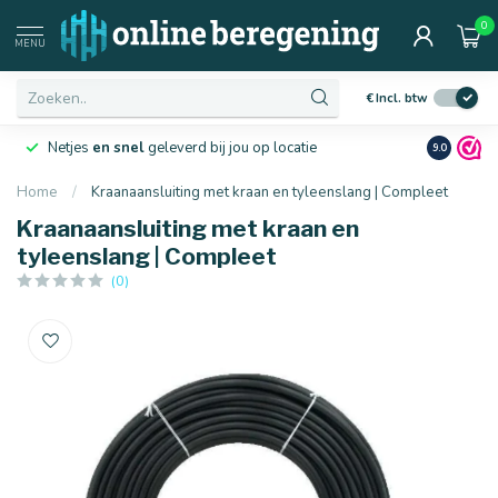
0
MENU
€
Incl. btw
Netjes
en snel
geleverd bij jou op locatie
Ruim
10 j
9.0
Home
/
Kraanaansluiting met kraan en tyleenslang | Compleet
Kraanaansluiting met kraan en
tyleenslang | Compleet
(0)