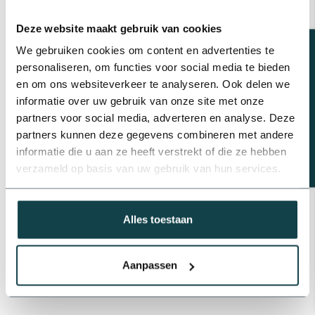
Op voorraad
Deze website maakt gebruik van cookies
RainBird Rainbird 1800
sproeierset met tyleenslang |
Beregeningsplan?
We gebruiken cookies om content en advertenties te
4 pop-upsproeiers
€131,18
personaliseren, om functies voor social media te bieden
Op voorraad
en om ons websiteverkeer te analyseren. Ook delen we
informatie over uw gebruik van onze site met onze
Plasson muurplaat voor
partners voor social media, adverteren en analyse. Deze
aansluiting kraan | 16 t/m 25
partners kunnen deze gegevens combineren met andere
mm
€7,08
informatie die u aan ze heeft verstrekt of die ze hebben
Op voorraad
verzameld op basis van uw gebruik van hun services.
Alles toestaan
Professioneel advies
Advies nodig van de beregeningsspecialist?
info@onlineberegening.nl
of bel
+31 488 -
740 032
.
Aanpassen