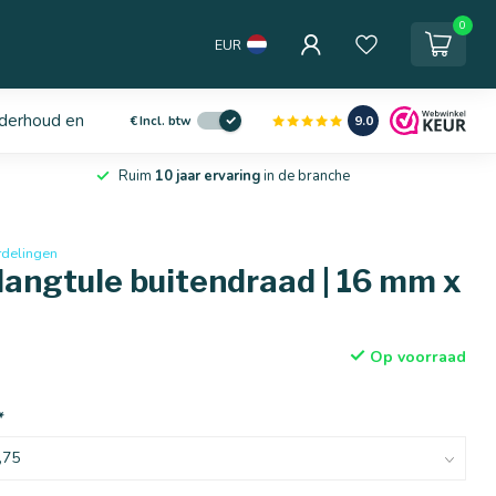
0
EUR
derhoud en service
9.0
€
Incl. btw
Ruim
10 jaar ervaring
in de branche
rdelingen
langtule buitendraad | 16 mm x
Op voorraad
*