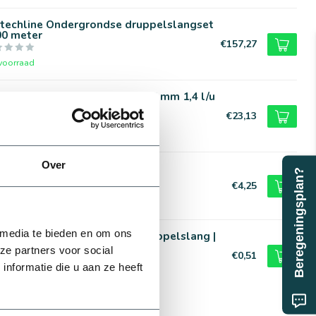
itechline Ondergrondse druppelslangset
00 meter
€157,27
voorraad
zerplas IDIT druppelslang 16 mm 1,4 l/u
5 meter
€23,13
voorraad
Over
knie 90° | 6 bar
Beregeningsplan?
€4,25
voorraad
 media te bieden en om ons
lit PP knie slangtule voor druppelslang |
 t/m 25 mm
ze partners voor social
€0,51
nformatie die u aan ze heeft
voorraad