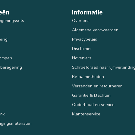
eën
Informatie
egeningssets
Over ons
Algemene voorwaarden
iing
Privacybeleid
Disclaimer
pompen
Hoveniers
 beregening
Schroefdraad naar lijmverbindin
Betaalmethoden
Verzenden en retourneren
n
Garantie & klachten
Onderhoud en service
ank
Klantenservice
tigingsmaterialen