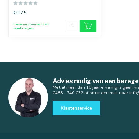
€0,75
Levering binnen 1-3
werkdagen
Advies nodig van een berege
Met al meer dan 10 jaar ervaring is geen vr
0488 - 740 032 of stuur een mail naar
info
Klantenservice