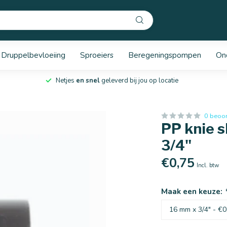
Druppelbevloeiing
Sproeiers
Beregeningspompen
On
Netjes
en snel
geleverd bij jou op locatie
0 beoo
PP knie s
3/4"
€0,75
Incl. btw
Maak een keuze: