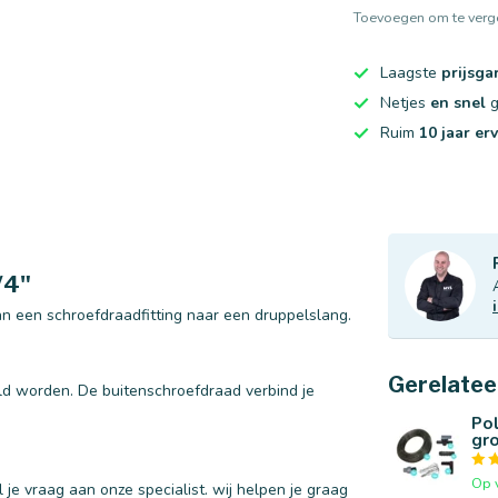
Toevoegen om te verge
Laagste
prijsga
Netjes
en snel
g
Ruim
10 jaar er
/4"
an een schroefdraadfitting naar een druppelslang.
Gerelatee
ld worden. De buitenschroefdraad verbind je
Po
gro
Op 
 je vraag aan onze specialist. wij helpen je graag