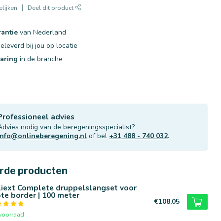
lijken
Deel dit product
rantie
van Nederland
eleverd bij jou op locatie
varing
in de branche
Professioneel advies
Advies nodig van de beregeningsspecialist?
info@onlineberegening.nl
of bel
+31 488 - 740 032
.
rde producten
liext Complete druppelslangset voor
te border | 100 meter
€108,05
voorraad