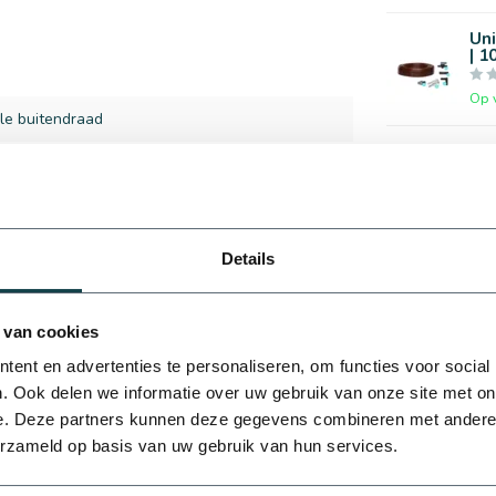
Un
| 1
Op 
ule buitendraad
Met
| 2
Op 
Details
PP 
Op 
 van cookies
ent en advertenties te personaliseren, om functies voor social
Tav
16
. Ook delen we informatie over uw gebruik van onze site met on
e. Deze partners kunnen deze gegevens combineren met andere i
Op 
Je beoordeling toevoegen
erzameld op basis van uw gebruik van hun services.