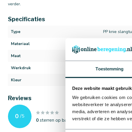
verder.
Specificaties
Type
PP knie slangt
Materiaal
PP
Maat
16 mm x 3/4"
Werkdruk
3 bar
Toestemming
Kleur
Zwart
Deze website maakt gebruik
Reviews
We gebruiken cookies om cont
websiteverkeer te analyseren
media, adverteren en analys
0
/
5
verstrekt of die ze hebben v
0
sterren op basis van
0
beoordelingen