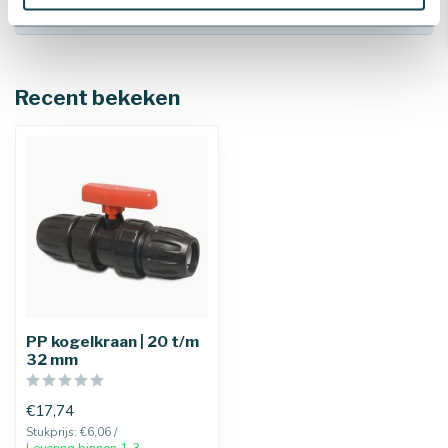
740 032
.
Recent bekeken
PP kogelkraan | 20 t/m
32 mm
€17,74
Stukprijs: €6,06 /
Levering binnen 1-3