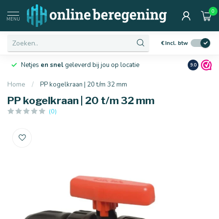
0
MENU
€
Incl. btw
Netjes
en snel
geleverd bij jou op locatie
Ruim
10 j
9.0
Home
/
PP kogelkraan | 20 t/m 32 mm
PP kogelkraan | 20 t/m 32 mm
(0)