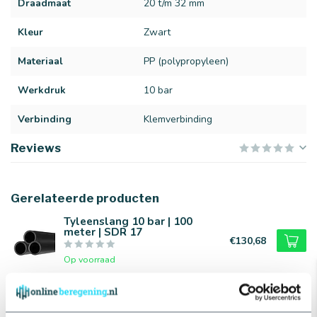
Draadmaat
20 t/m 32 mm
Kleur
Zwart
Materiaal
PP (polypropyleen)
Werkdruk
10 bar
Verbinding
Klemverbinding
Reviews
Gerelateerde producten
Tyleenslang 10 bar | 100
meter | SDR 17
€130,68
Op voorraad
Tyleenslang | 50 meter | SDR
17
€84,00