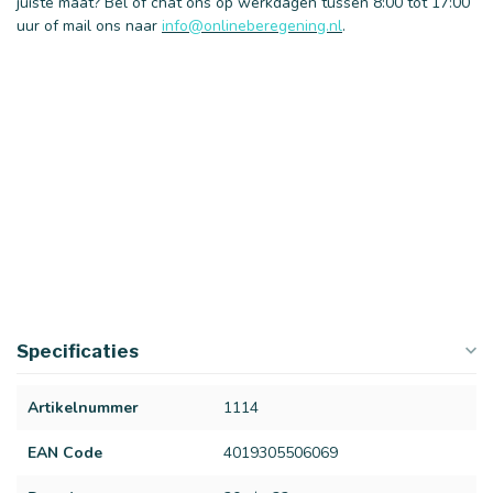
juiste maat? Bel of chat ons op werkdagen tussen 8:00 tot 17:00
uur of mail ons naar
info@onlineberegening.nl
.
Specificaties
Artikelnummer
1114
EAN Code
4019305506069