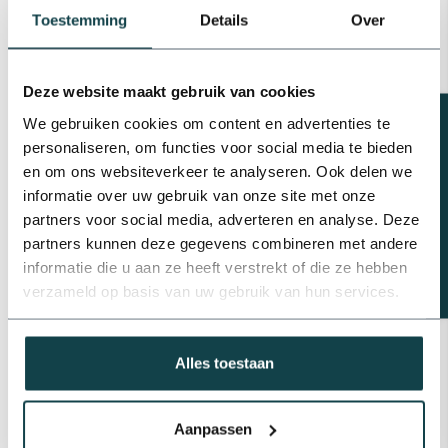
Toestemming
Details
Over
Op voorraad
PP kogelkraan | Klem x
buitendraad
Deze website maakt gebruik van cookies
€7,63
Beregeningsplan?
Op voorraad
We gebruiken cookies om content en advertenties te
personaliseren, om functies voor social media te bieden
VIR PP kogelkraan
en om ons websiteverkeer te analyseren. Ook delen we
binnendraad | 1"
informatie over uw gebruik van onze site met onze
€18,44
partners voor social media, adverteren en analyse. Deze
Op voorraad
partners kunnen deze gegevens combineren met andere
informatie die u aan ze heeft verstrekt of die ze hebben
PVC kogelkraan | 20 t/m 90 mm
verzameld op basis van uw gebruik van hun services.
€8,47
Op voorraad
Alles toestaan
Professioneel advies
Advies nodig van de beregeningsspecialist?
Aanpassen
info@onlineberegening.nl
of bel
+31 488 -